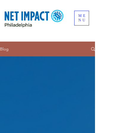
ME
NU
Blog